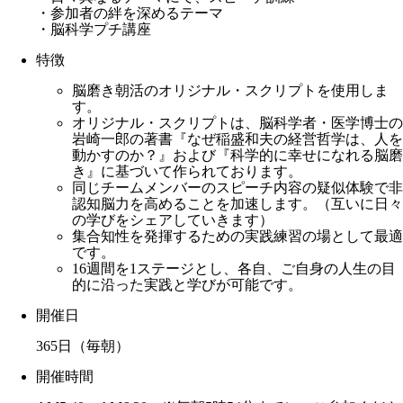
・参加者の絆を深めるテーマ
・脳科学プチ講座
特徴
脳磨き朝活のオリジナル・スクリプトを使用しま
す。
オリジナル・スクリプトは、脳科学者・医学博士の
岩崎一郎の著書『なぜ稲盛和夫の経営哲学は、人を
動かすのか？』および『科学的に幸せになれる脳磨
き』に基づいて作られております。
同じチームメンバーのスピーチ内容の疑似体験で非
認知脳力を高めることを加速します。（互いに日々
の学びをシェアしていきます）
集合知性を発揮するための実践練習の場として最適
です。
16週間を1ステージとし、各自、ご自身の人生の目
的に沿った実践と学びが可能です。
開催日
365日（毎朝）
開催時間