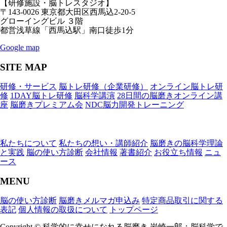
【研修施設・脳トレスタジオ】
〒143-0026 東京都大田区西馬込2-20-5
グローイングビル ３階
都営浅草線「西馬込駅」南口徒歩1分
Google map
SITE MAP
研修・サービス
脳トレ研修（企業研修）
オンライン脳トレ研
修
1DAY脳トレ研修
脳科学講演
28日間の脳磨きオンライン講
座
脳磨きプレミアム会
NDC脳力開発トレーニング
私たちについて
私たちの想い・講師紹介
脳磨きの脳科学理論
と実践
脳の使い方診断
会社情報
著書紹介
お役立ち情報
ニュ
ース
MENU
脳の使い方診断
脳磨きメルマガ申込み
特定商品取引に関する
表記
個人情報の取扱について
トップページ
Copyright © 科学的に幸せになれる脳磨き 岩崎一郎：脳科学で