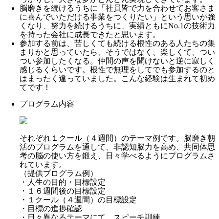
脳磨きを続けるうちに「社員皆で力を合わせてお客さま
に喜んでいただける事業をつくりたい」という思いが強
くなり、努力を続けるうちに、実績ともにNo.1の技術力
を持った会社に成長できたと思います。
参加する前は、苦しくても続ける根性のある人たちの集
まりかと思っていたら、そうではなく、楽しくて、つい
つい参加したくなる。仲間の声を聞けないと逆に寂しく
感じるくらいです。根性で無理をしてでも参加するのと
はまったく違っていました。こんな経験は生まれて初め
てです！
プログラム内容
それぞれ１クール（４週間）のテーマ例です。脳磨き朝
活のプログラムを通して、非認知脳力を高め、共同体思
考の脳の使い方を鍛え、日々学べるようにプログラムさ
れています。
（提供プログラム例）
・人生の目的・目標設定
・１６週間後の目標設定
・１クール（４週間）の目標設定
・目標の進捗確認
・日々異なるテーマにて、スピーチ訓練