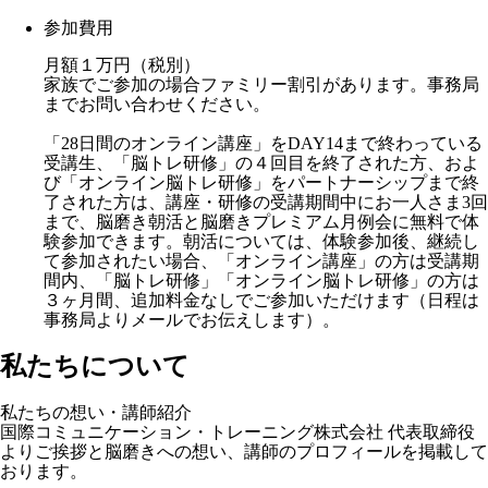
参加費用
月額１万円（税別）
家族でご参加の場合ファミリー割引があります。事務局
までお問い合わせください。
「28日間のオンライン講座」をDAY14まで終わっている
受講生、「脳トレ研修」の４回目を終了された方、およ
び「オンライン脳トレ研修」をパートナーシップまで終
了された方は、講座・研修の受講期間中にお一人さま3回
まで、脳磨き朝活と脳磨きプレミアム月例会に無料で体
験参加できます。朝活については、体験参加後、継続し
て参加されたい場合、「オンライン講座」の方は受講期
間内、「脳トレ研修」「オンライン脳トレ研修」の方は
３ヶ月間、追加料金なしでご参加いただけます（日程は
事務局よりメールでお伝えします）。
私たちについて
私たちの想い・講師紹介
国際コミュニケーション・トレーニング株式会社 代表取締役
よりご挨拶と脳磨きへの想い、講師のプロフィールを掲載して
おります。