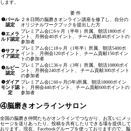
します。
要 件
❶
パール
２８日間の脳磨きオンライン講座を修了し、自分の
認定
オリジナルワークブックを提出した方
プレミアム会に6ヶ月（半年）所属、朝活1800ポイ
❷
エメラ
ント、月例会40ポイント、 チーム貢献40ポイントの
ルド認定
参加者
プレミアム会に18ヶ月（1年半）所属、朝活5400ポ
❸
サファ
イント、月例会120ポイント、チーム貢献150ポイン
イア認定
トの参加者
プレミアム会に36ヶ月（3年）所属、朝活10800ポイ
❹
ルビー
ント、月例会240ポイント、 チーム貢献300ポイント
認定
の参加者
❺
ダイア
プレミアム会に60ヶ月(5年)所属、朝活18000ポイン
モンド認
ト、月例会440ポイント、 チーム貢献600ポイントの
定
参加者
④脳磨きオンラインサロン
全国の脳磨き仲間たちがオンラインでつながり、お互いにメッ
セージを送りあったり、投稿を共有したりできる場を提供して
おります。現在、Facebookグループを使っておりますので、脳