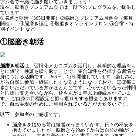
アム会で一緒に脳を磨いていきましょう！
現在、脳磨きプレミアム会では、以下のプログラムをご提供し
ています。
①脳磨き朝活（365日開催）②脳磨きプレミアム月例会（毎月
開催） ③脳磨き認定 ④脳磨きオンラインサロン ⑤合宿・特
別イベント など
①脳磨き朝活
脳磨き朝活
は、習慣化メカニズムを活用し、科学的な理論をも
とに仮説・検証を繰り返すことで、集合知性を発揮する習慣を
身につける活動です。 365日、毎朝開催しています。楽しみな
がら自然に参加・継続したくなるようになっており、ほぼ毎日
参加いただいている方がほとんどです。心がかよい合った仲間
と応援し支え合いながら、皆さんが１年以上継続されていま
す。 ご自身の目標設定と振り返りをする機会もありますの
で、自己実現のためにご利用されている方が大変多いです。
以下、参加者のご感想です。
脳磨きを始める前は経営がうまくいかず、日々の不安を
抱えていましたが、脳磨きを始めてからは自分の軸がし
っかりし、大きな夢がどんどん実現してきています。