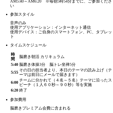
AM5:40～AM6:20 ※毎朝5時54分までに、ご参加くださ
い
参加スタイル
音声のみ
使用アプリケーション：インターネット通信
使用デバイス：ご自身のスマートフォン、PC、タブレッ
ト
タイムスケジュール
時
脳磨き朝活 カリキュラム
間
5:40
脳磨き体操3分 脳トレ坐禅5分
その日の担当者より、本日のテーマの読み上げ（テ
5:55
ーマは前日にメールで届きます）
チームに分かれて（４名～５名）テーマに沿ったス
6:00
ピーチ（１人６０秒～９０秒）等を実施
6:20
終了
参加費用
脳磨きプレミアム会費に含まれる