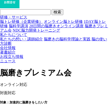
検
索:
研修・サービス
脳トレ研修（企業研修）
オンライン脳トレ研修
1DAY脳トレ
研修
脳科学講演
28日間の脳磨きオンライン講座
脳磨きプレミ
アム会
NDC脳力開発トレーニング
私たちについて
私たちの想い・講師紹介
脳磨きの脳科学理論と実践
脳の使い
方診断
会社情報
著書紹介
お役立ち情報
ニュース
脳磨きプレミアム会
オンライン対応
対面対応
対象：加速的に脳磨きをしたい方