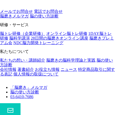
メールでお問合せ
電話でお問合せ
脳磨きメルマガ
脳の使い⽅診断
研修・サービス
脳トレ研修（企業研修）
オンライン脳トレ研修
1DAY脳トレ
研修
脳科学講演
28日間の脳磨きオンライン講座
脳磨きプレミ
アム会
NDC脳力開発トレーニング
私たちについて
私たちの想い・講師紹介
脳磨きの脳科学理論と実践
脳の使い
方診断
会社情報
著書紹介
お役立ち情報
ニュース
特定商品取引に関す
る表記
個人情報の取扱について
「脳磨き」メルマガ
脳の使い方診断
03-6410-7686