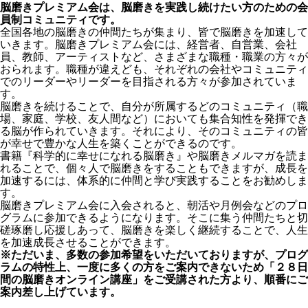
脳磨きプレミアム会は、脳磨きを実践し続けたい方のための会
員制コミュニティです。
全国各地の脳磨きの仲間たちが集まり、皆で脳磨きを加速して
いきます。脳磨きプレミアム会には、経営者、自営業、会社
員、教師、アーティストなど、さまざまな職種・職業の方々が
おられます。職種が違えども、それぞれの会社やコミュニティ
でのリーダーやリーダーを目指される方々が参加されていま
す。
脳磨きを続けることで、自分が所属するどのコミュニティ（職
場、家庭、学校、友人間など）においても集合知性を発揮でき
る脳が作られていきます。それにより、そのコミュニティの皆
が幸せで豊かな人生を築くことができるのです。
書籍『科学的に幸せになれる脳磨き』や脳磨きメルマガを読ま
れることで、個々人で脳磨きをすることもできますが、成長を
加速するには、体系的に仲間と学び実践することをお勧めしま
す。
脳磨きプレミアム会に入会されると、朝活や月例会などのプロ
グラムに参加できるようになります。そこに集う仲間たちと切
磋琢磨し応援しあって、脳磨きを楽しく継続することで、人生
を加速成長させることができます。
※ただいま、多数の参加希望をいただいておりますが、プログ
ラムの特性上、一度に多くの方をご案内できないため「２８日
間の脳磨きオンライン講座」をご受講された方より、順番にご
案内差し上げています。