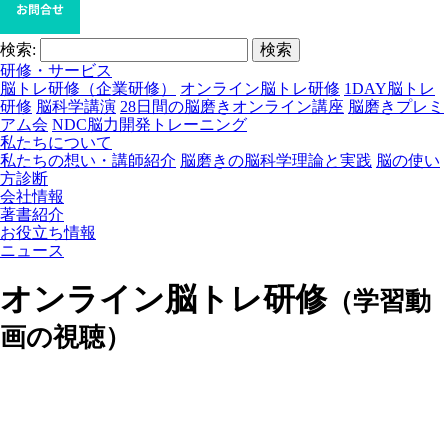
検索:
研修・サービス
脳トレ研修（企業研修）
オンライン脳トレ研修
1DAY脳トレ
研修
脳科学講演
28日間の脳磨きオンライン講座
脳磨きプレミ
アム会
NDC脳力開発トレーニング
私たちについて
私たちの想い・講師紹介
脳磨きの脳科学理論と実践
脳の使い
方診断
会社情報
著書紹介
お役立ち情報
ニュース
オンライン脳トレ研修
（学習動
画の視聴）