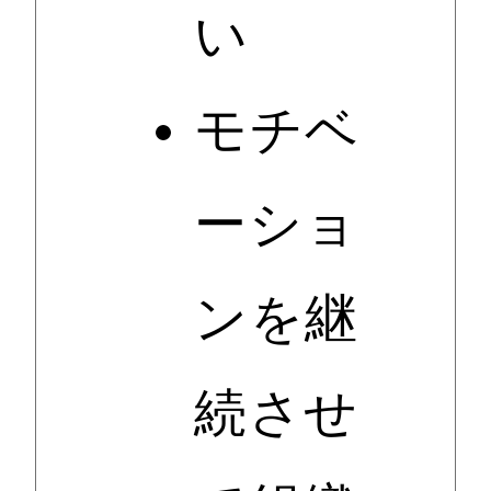
い
モチベ
ーショ
ンを継
続させ