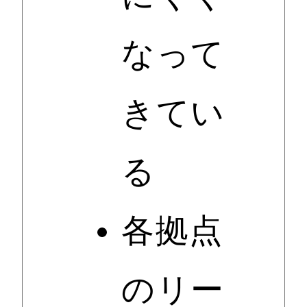
なって
きてい
る
各拠点
のリー