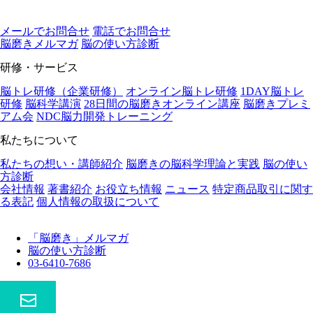
メールでお問合せ
電話でお問合せ
脳磨きメルマガ
脳の使い⽅診断
研修・サービス
脳トレ研修（企業研修）
オンライン脳トレ研修
1DAY脳トレ
研修
脳科学講演
28日間の脳磨きオンライン講座
脳磨きプレミ
アム会
NDC脳力開発トレーニング
私たちについて
私たちの想い・講師紹介
脳磨きの脳科学理論と実践
脳の使い
方診断
会社情報
著書紹介
お役立ち情報
ニュース
特定商品取引に関す
る表記
個人情報の取扱について
「脳磨き」メルマガ
脳の使い方診断
03-6410-7686