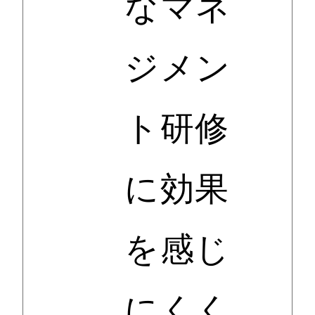
なマネ
ジメン
ト研修
に効果
を感じ
にくく