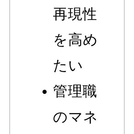
再現性
を高め
たい
管理職
のマネ