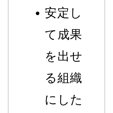
安定し
て成果
を出せ
る組織
にした