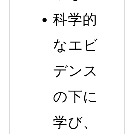
科学的
なエビ
デンス
の下に
学び、